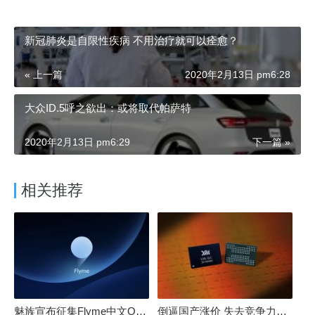
新冠肺炎是自限性疾病 不用治疗就可以痊愈？
« 上一篇
2020年2月13日 pm6:28
大众ID.5呼之欲出：或将取代帕萨特
2020年2月13日 pm6:29
下一篇 »
相关推荐
魅族宣布征集Flyme中文OS名：要像鸿蒙、澎湃一样响亮
倒逼国产涨价 失去竞争力！三星要减产50%：SSD必须涨价