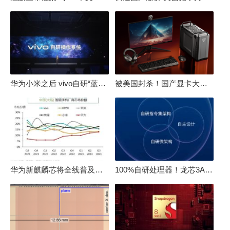
华为小米之后 vivo自研“蓝河”操作系统重磅发布
被美国封杀！国产显卡大厂：中国GPU不存在至暗时刻
华为新麒麟芯将全线普及！高中低端全面采用 改写竞争格局
100%自研处理器！龙芯3A6000评测：与10代酷睿互有胜负