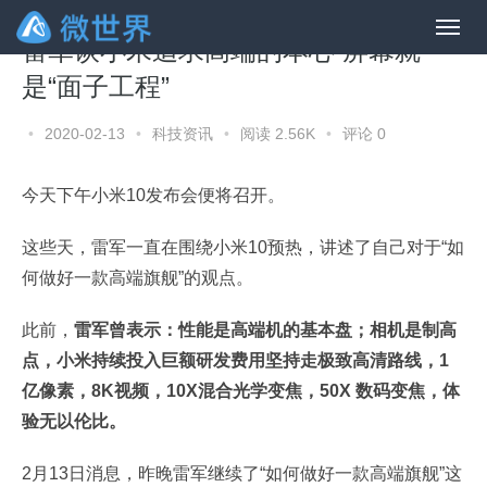
雷军谈小米追求高端的本心 屏幕就
是“面子工程”
•
2020-02-13
•
科技资讯
•
阅读 2.56K
•
评论 0
今天下午小米10发布会便将召开。
这些天，雷军一直在围绕小米10预热，讲述了自己对于“如
何做好一款高端旗舰”的观点。
此前，
雷军曾表示：性能是高端机的基本盘；相机是制高
点，小米持续投入巨额研发费用坚持走极致高清路线，1
亿像素，8K视频，10X混合光学变焦，50X 数码变焦，体
验无以伦比。
2月13日消息，昨晚雷军继续了“如何做好一款高端旗舰”这