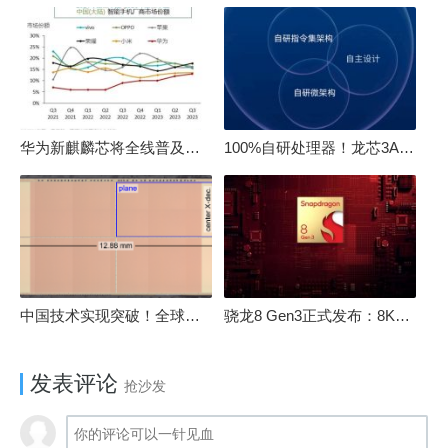
华为新麒麟芯将全线普及！高中低端全面采用 改写竞争格局
100%自研处理器！龙芯3A6000评测：与10代酷睿互有胜负
中国技术实现突破！全球最先进的3D NAND存储芯片被发现
骁龙8 Gen3正式发布：8K240手游成真！AI性能飙升98％
发表评论
抢沙发