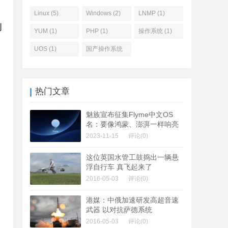
Linux (5)
Windows (2)
LNMP (1)
到
YUM (1)
PHP (1)
操作系统 (1)
UOS (1)
国产操作系统
(1)
热门文章
魅族宣布征集Flyme中文OS
名：要像鸿蒙、澎湃一样响亮
2023-11-15
评论(0)
这位英国水管工鼓捣出一辆悬
浮自行车 真飞起来了
2016-05-03
评论(0)
港媒：中俄加速研发高超音速
武器 以对抗萨德系统
2016-05-03
评论(0)