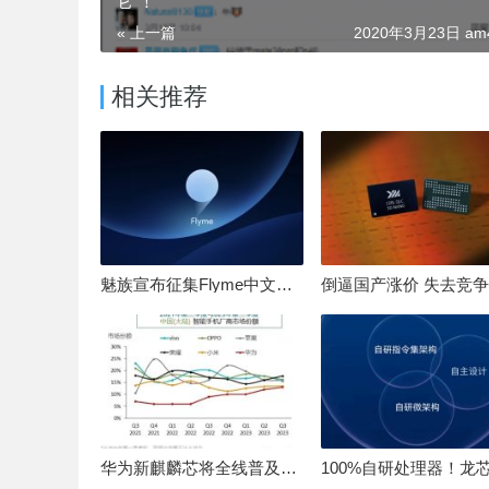
它”！
« 上一篇
2020年3月23日 am4
相关推荐
魅族宣布征集Flyme中文OS名：要像鸿蒙、澎湃一样响亮
华为新麒麟芯将全线普及！高中低端全面采用 改写竞争格局