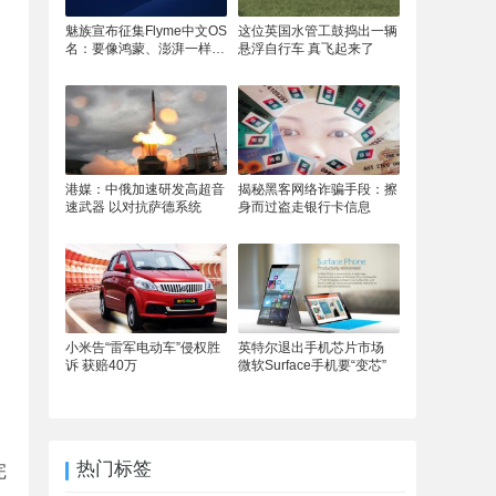
魅族宣布征集Flyme中文OS
这位英国水管工鼓捣出一辆
名：要像鸿蒙、澎湃一样响
悬浮自行车 真飞起来了
亮
港媒：中俄加速研发高超音
揭秘黑客网络诈骗手段：擦
速武器 以对抗萨德系统
身而过盗走银行卡信息
小米告“雷军电动车”侵权胜
英特尔退出手机芯片市场
诉 获赔40万
微软Surface手机要“变芯”
热门标签
完