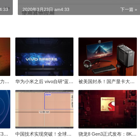
:33
2020年3月23日 am4:33
下一篇 »
倒逼国产涨价 失去竞争力！三星要减产50%：SSD必须涨价
华为小米之后 vivo自研“蓝河”操作系统重磅发布
被美国封杀！国产显卡大厂：中国GPU不存在至暗时刻
100%自研处理器！龙芯3A6000评测：与10代酷睿互有胜负
中国技术实现突破！全球最先进的3D NAND存储芯片被发现
骁龙8 Gen3正式发布：8K240手游成真！AI性能飙升98％