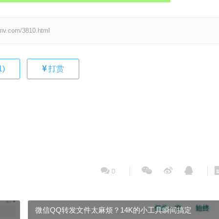
om/3810.html
1
)
打赏
0
微信QQ转发文件太麻烦？14K的小工具瞬间搞定