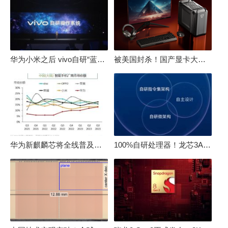
华为小米之后 vivo自研“蓝河”操作系统重磅发布
被美国封杀！国产显卡大厂：中国GPU不存在至暗时刻
华为新麒麟芯将全线普及！高中低端全面采用 改写竞争格局
100%自研处理器！龙芯3A6000评测：与10代酷睿互有胜负