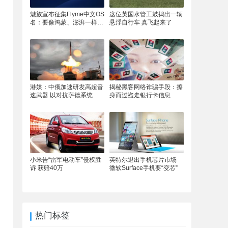
魅族宣布征集Flyme中文OS
这位英国水管工鼓捣出一辆
名：要像鸿蒙、澎湃一样响
悬浮自行车 真飞起来了
亮
港媒：中俄加速研发高超音
揭秘黑客网络诈骗手段：擦
速武器 以对抗萨德系统
身而过盗走银行卡信息
小米告“雷军电动车”侵权胜
英特尔退出手机芯片市场
诉 获赔40万
微软Surface手机要“变芯”
热门标签