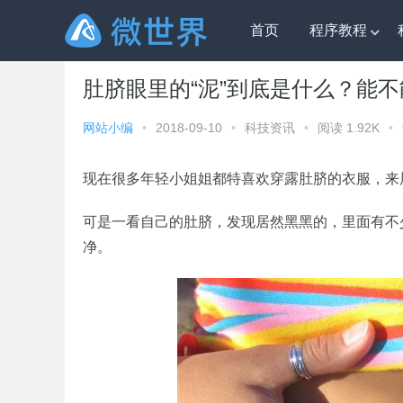
首页
程序教程
微世界
»
科技资讯
» 肚脐眼里的“泥”到底是什么？能不
肚脐眼里的“泥”到底是什么？能
网站小编
•
2018-09-10
•
科技资讯
•
阅读 1.92K
•
现在很多年轻小姐姐都特喜欢穿露肚脐的衣服，来
可是一看自己的肚脐，发现居然黑黑的，里面有不少
净。