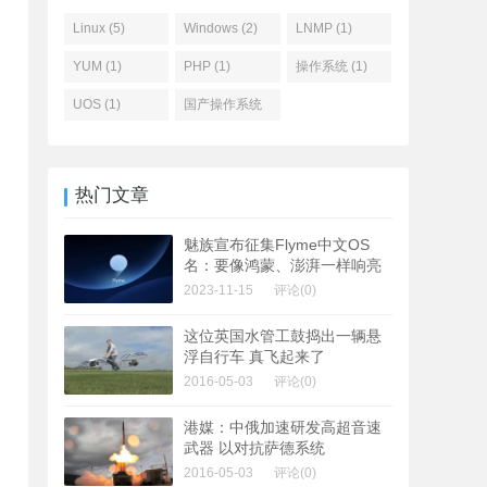
Linux (5)
Windows (2)
LNMP (1)
YUM (1)
PHP (1)
操作系统 (1)
UOS (1)
国产操作系统
(1)
热门文章
魅族宣布征集Flyme中文OS
名：要像鸿蒙、澎湃一样响亮
2023-11-15
评论(0)
这位英国水管工鼓捣出一辆悬
浮自行车 真飞起来了
2016-05-03
评论(0)
港媒：中俄加速研发高超音速
武器 以对抗萨德系统
2016-05-03
评论(0)