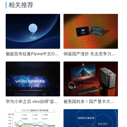
相关推荐
魅族宣布征集Flyme中文OS名：要像鸿蒙、澎湃一样响亮
倒逼国产涨价 失去竞争力！三星要减产50%：SSD必须涨价
华为小米之后 vivo自研“蓝河”操作系统重磅发布
被美国封杀！国产显卡大厂：中国GPU不存在至暗时刻