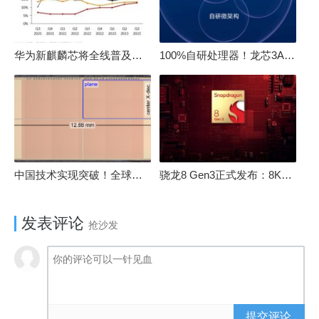
华为新麒麟芯将全线普及！高中低端全面采用 改写竞争格局
100%自研处理器！龙芯3A6000评测：与10代酷睿互有胜负
中国技术实现突破！全球最先进的3D NAND存储芯片被发现
骁龙8 Gen3正式发布：8K240手游成真！AI性能飙升98％
发表评论
抢沙发
提交评论