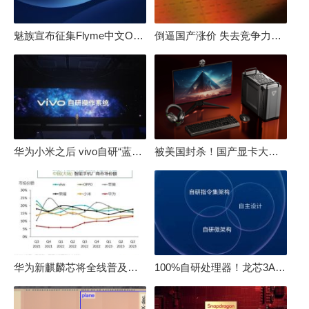
魅族宣布征集Flyme中文OS名：要像鸿蒙、澎湃一样响亮
倒逼国产涨价 失去竞争力！三星要减产50%：SSD必须涨价
华为小米之后 vivo自研“蓝河”操作系统重磅发布
被美国封杀！国产显卡大厂：中国GPU不存在至暗时刻
华为新麒麟芯将全线普及！高中低端全面采用 改写竞争格局
100%自研处理器！龙芯3A6000评测：与10代酷睿互有胜负