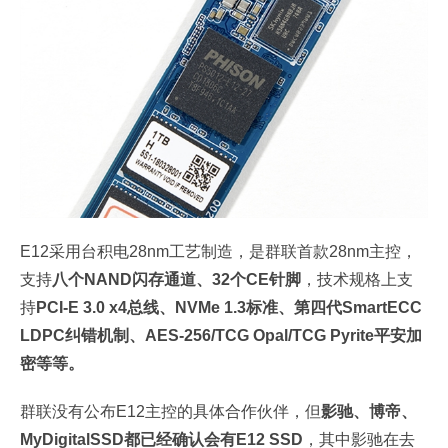
E12采用台积电28nm工艺制造，是群联首款28nm主控，
支持
八个NAND闪存通道、32个CE针脚
，技术规格上支
持
PCI-E 3.0 x4总线、NVMe 1.3标准、第四代SmartECC
LDPC纠错机制、AES-256/TCG Opal/TCG Pyrite平安加
密等等。
群联没有公布E12主控的具体合作伙伴，但
影驰、博帝、
MyDigitalSSD都已经确认会有E12 SSD
，其中影驰在去