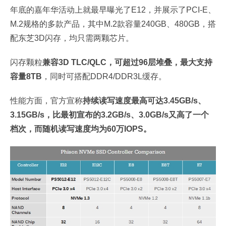
年底的嘉年华活动上就最早曝光了E12，并展示了PCI-E、
M.2规格的多款产品，其中M.2款容量240GB、480GB，搭
配东芝3D闪存，均只需两颗芯片。
闪存颗粒
兼容3D TLC/QLC，可超过96层堆叠，最大支持
容量8TB
，同时可搭配DDR4/DDR3L缓存。
性能方面，官方宣称
持续读写速度最高可达3.45GB/s、
3.15GB/s，比最初宣布的3.2GB/s、3.0GB/s又高了一个
档次，而随机读写速度均为60万IOPS。