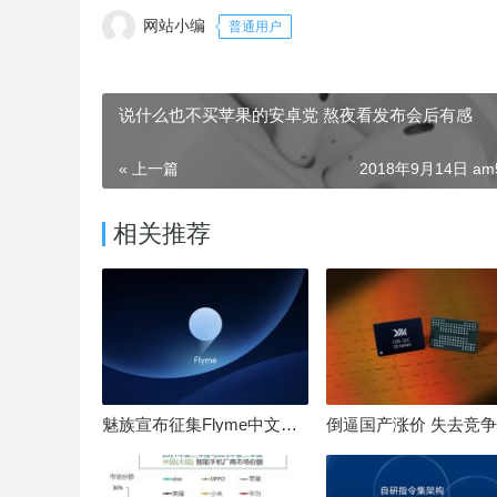
网站小编
普通用户
说什么也不买苹果的安卓党 熬夜看发布会后有感
« 上一篇
2018年9月14日 am5
相关推荐
魅族宣布征集Flyme中文OS名：要像鸿蒙、澎湃一样响亮