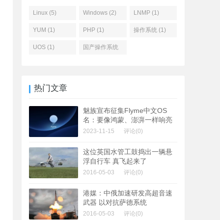
Linux (5)
Windows (2)
LNMP (1)
YUM (1)
PHP (1)
操作系统 (1)
UOS (1)
国产操作系统
(1)
热门文章
魅族宣布征集Flyme中文OS
名：要像鸿蒙、澎湃一样响亮
2023-11-15
评论(0)
这位英国水管工鼓捣出一辆悬
浮自行车 真飞起来了
2016-05-03
评论(0)
港媒：中俄加速研发高超音速
武器 以对抗萨德系统
2016-05-03
评论(0)