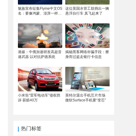
魅族宣布征集Flyme中文OS
这位英国水管工鼓捣出一辆
名：要像鸿蒙、澎湃一样响
悬浮自行车 真飞起来了
亮
港媒：中俄加速研发高超音
揭秘黑客网络诈骗手段：擦
速武器 以对抗萨德系统
身而过盗走银行卡信息
小米告“雷军电动车”侵权胜
英特尔退出手机芯片市场
诉 获赔40万
微软Surface手机要“变芯”
热门标签