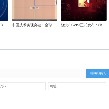
100%自研处理器！龙芯3A6000评测：与10代酷睿互有胜负
中国技术实现突破！全球最先进的3D NAND存储芯片被发现
骁龙8 Gen3正式发布：8K240手游成真！AI性能飙升98％
提交评论