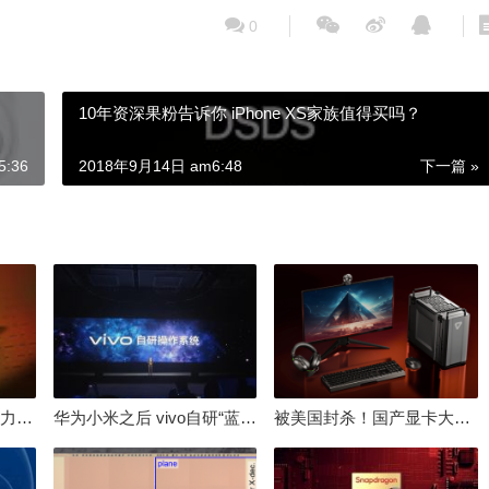
0
10年资深果粉告诉你 iPhone XS家族值得买吗？
:36
2018年9月14日 am6:48
下一篇 »
倒逼国产涨价 失去竞争力！三星要减产50%：SSD必须涨价
华为小米之后 vivo自研“蓝河”操作系统重磅发布
被美国封杀！国产显卡大厂：中国GPU不存在至暗时刻