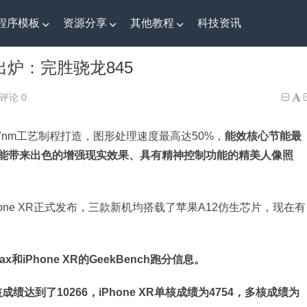
程序模板
资源分享
其他教程
科技资讯
h跑分出炉：完胜骁龙845
h跑分出炉：完胜骁龙845
评论 0
7nm工艺制程打造，图形处理速度最高达50%，
能效核心节能最
，能带来出色的增强现实效果、具有精神控制功能的精美人像照
ax和iPhone XR正式发布，三款新机均搭载了苹果A12仿生芯片，现在有
S Max和iPhone XR的GeekBench跑分信息。
多核成绩达到了10266，iPhone XR单核成绩为4754，多核成绩为