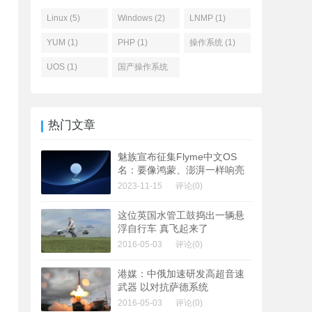
Linux (5)
Windows (2)
LNMP (1)
YUM (1)
PHP (1)
操作系统 (1)
UOS (1)
国产操作系统
(1)
热门文章
魅族宣布征集Flyme中文OS
名：要像鸿蒙、澎湃一样响亮
2023-11-15
评论(0)
这位英国水管工鼓捣出一辆悬
浮自行车 真飞起来了
2016-05-03
评论(0)
港媒：中俄加速研发高超音速
武器 以对抗萨德系统
2016-05-03
评论(0)