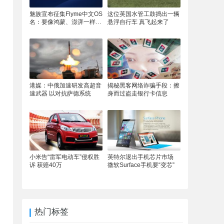
魅族宣布征集Flyme中文OS
这位英国水管工鼓捣出一辆
名：要像鸿蒙、澎湃一样响
悬浮自行车 真飞起来了
亮
港媒：中俄加速研发高超音
揭秘黑客网络诈骗手段：擦
速武器 以对抗萨德系统
身而过盗走银行卡信息
小米告“雷军电动车”侵权胜
英特尔退出手机芯片市场
诉 获赔40万
微软Surface手机要“变芯”
热门标签