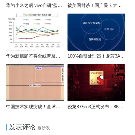
华为小米之后 vivo自研“蓝河”操作系统重磅发布
被美国封杀！国产显卡大厂：中国GPU不存在至暗时刻
华为新麒麟芯将全线普及！高中低端全面采用 改写竞争格局
100%自研处理器！龙芯3A6000评测：与10代酷睿互有胜负
中国技术实现突破！全球最先进的3D NAND存储芯片被发现
骁龙8 Gen3正式发布：8K240手游成真！AI性能飙升98％
发表评论
抢沙发