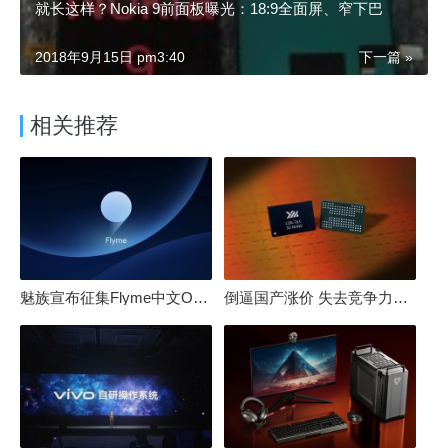
就长这样？Nokia 9前面板曝光：18:9全面屏、窄下巴
2018年9月15日 pm3:40
下一篇 »
相关推荐
魅族宣布征集Flyme中文OS名：要像鸿蒙、澎湃一样响亮
倒逼国产涨价 失去竞争力！三星要减产50%：SSD必须涨价