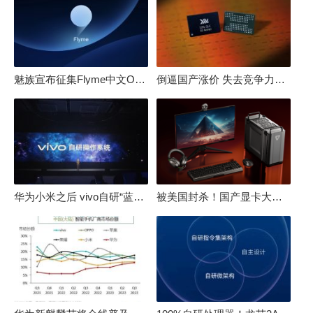
魅族宣布征集Flyme中文OS名：要像鸿蒙、澎湃一样响亮
倒逼国产涨价 失去竞争力！三星要减产50%：SSD必须涨价
华为小米之后 vivo自研“蓝河”操作系统重磅发布
被美国封杀！国产显卡大厂：中国GPU不存在至暗时刻