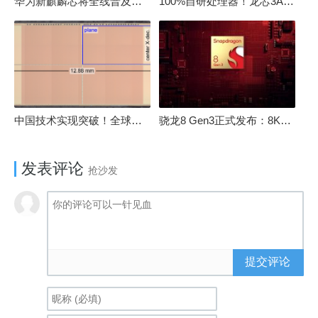
华为新麒麟芯将全线普及！高中低端全面采用 改写竞争格局
100%自研处理器！龙芯3A6000评测：与10代酷睿互有胜负
中国技术实现突破！全球最先进的3D NAND存储芯片被发现
骁龙8 Gen3正式发布：8K240手游成真！AI性能飙升98％
发表评论
抢沙发
提交评论