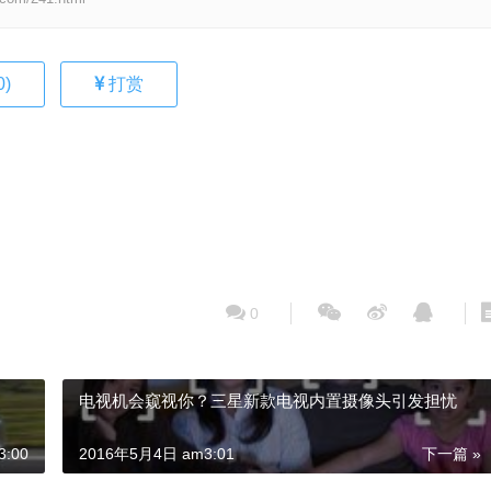
0
)
打赏
0
电视机会窥视你？三星新款电视内置摄像头引发担忧
:00
2016年5月4日 am3:01
下一篇 »