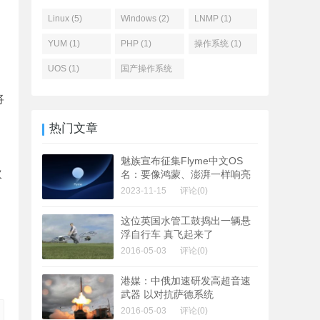
Linux (5)
Windows (2)
LNMP (1)
YUM (1)
PHP (1)
操作系统 (1)
UOS (1)
国产操作系统
(1)
将
热门文章
魅族宣布征集Flyme中文OS
次
名：要像鸿蒙、澎湃一样响亮
2023-11-15
评论(0)
这位英国水管工鼓捣出一辆悬
浮自行车 真飞起来了
2016-05-03
评论(0)
港媒：中俄加速研发高超音速
武器 以对抗萨德系统
2016-05-03
评论(0)