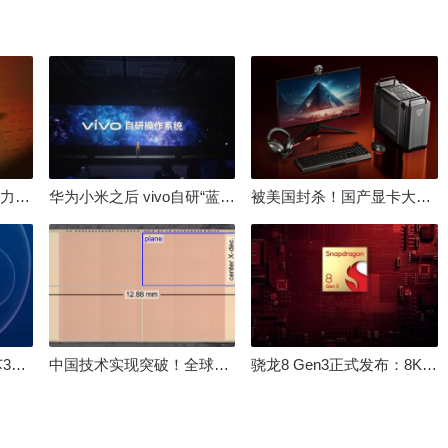
倒逼国产涨价 失去竞争力！三星要减产50%：SSD必须涨价
华为小米之后 vivo自研“蓝河”操作系统重磅发布
被美国封杀！国产显卡大厂：中国GPU不存在至暗时刻
100%自研处理器！龙芯3A6000评测：与10代酷睿互有胜负
中国技术实现突破！全球最先进的3D NAND存储芯片被发现
骁龙8 Gen3正式发布：8K240手游成真！AI性能飙升98％