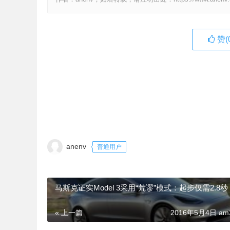
赞(
anenv
普通用户
马斯克证实Model 3采用“荒谬”模式：起步仅需2.8秒
« 上一篇
2016年5月4日 am3