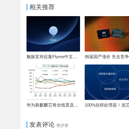
相关推荐
魅族宣布征集Flyme中文OS名：要像鸿蒙、澎湃一样响亮
华为新麒麟芯将全线普及！高中低端全面采用 改写竞争格局
发表评论
抢沙发