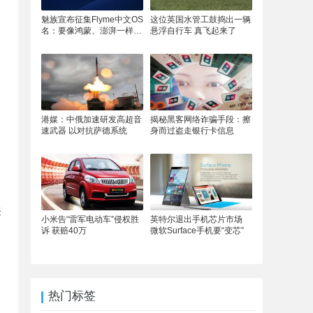
魅族宣布征集Flyme中文OS
这位英国水管工鼓捣出一辆
名：要像鸿蒙、澎湃一样响
悬浮自行车 真飞起来了
亮
港媒：中俄加速研发高超音
揭秘黑客网络诈骗手段：擦
速武器 以对抗萨德系统
身而过盗走银行卡信息
来
小米告“雷军电动车”侵权胜
英特尔退出手机芯片市场
诉 获赔40万
微软Surface手机要“变芯”
当
热门标签