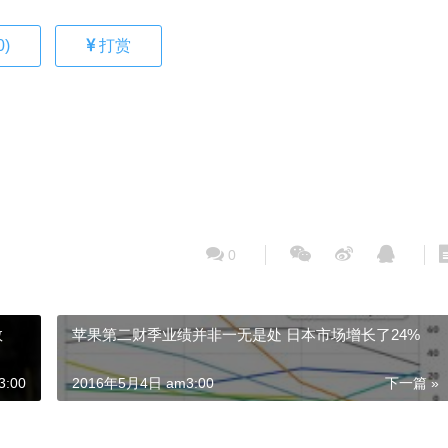
0
)
打赏
0
救
苹果第二财季业绩并非一无是处 日本市场增长了24%
:00
2016年5月4日 am3:00
下一篇 »