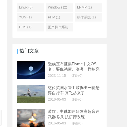
Linux (5)
Windows (2)
LNMP (1)
YUM (1)
PHP (1)
操作系统 (1)
UOS (1)
国产操作系统
(1)
热门文章
魅族宣布征集Flyme中文OS
名：要像鸿蒙、澎湃一样响亮
2023-11-15
评论(0)
这位英国水管工鼓捣出一辆悬
浮自行车 真飞起来了
2016-05-03
评论(0)
港媒：中俄加速研发高超音速
武器 以对抗萨德系统
2016-05-03
评论(0)