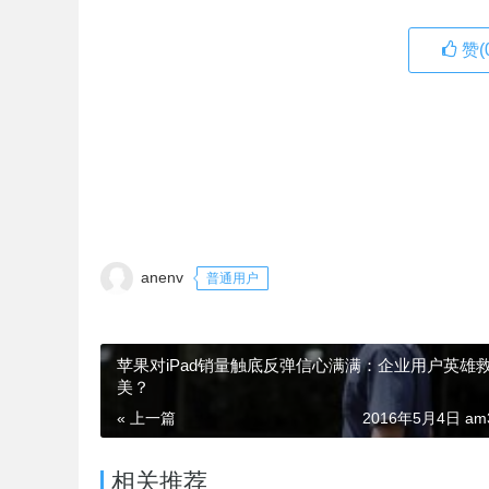
赞(
anenv
普通用户
苹果对iPad销量触底反弹信心满满：企业用户英雄
美？
« 上一篇
2016年5月4日 am3
相关推荐