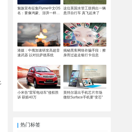
魅族宣布征集Flyme中文OS
这位英国水管工鼓捣出一辆
名：要像鸿蒙、澎湃一样响
悬浮自行车 真飞起来了
亮
港媒：中俄加速研发高超音
揭秘黑客网络诈骗手段：擦
速武器 以对抗萨德系统
身而过盗走银行卡信息
此
小米告“雷军电动车”侵权胜
英特尔退出手机芯片市场
诉 获赔40万
微软Surface手机要“变芯”
热门标签