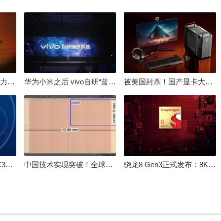
倒逼国产涨价 失去竞争力！三星要减产50%：SSD必须涨价
华为小米之后 vivo自研“蓝河”操作系统重磅发布
被美国封杀！国产显卡大厂：中国GPU不存在至暗时刻
100%自研处理器！龙芯3A6000评测：与10代酷睿互有胜负
中国技术实现突破！全球最先进的3D NAND存储芯片被发现
骁龙8 Gen3正式发布：8K240手游成真！AI性能飙升98％