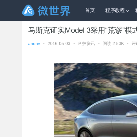
首页
程序教程
微世界
»
科技资讯
» 马斯克证实Model 3采用“荒谬”模
马斯克证实Model 3采用“荒谬”模
anenv
•
2016-05-03
•
科技资讯
•
阅读 2.50K
•
评