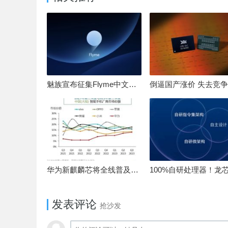
魅族宣布征集Flyme中文OS名：要像鸿蒙、澎湃一样响亮
华为新麒麟芯将全线普及！高中低端全面采用 改写竞争格局
发表评论
抢沙发