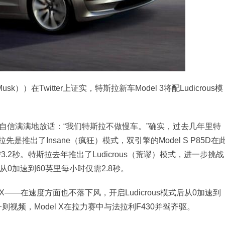
k））在Twitter上证实，特斯拉新车Model 3将配Ludicrous模
斯克自信满满地放话：“我们特斯拉不做慢车。”确实，过去几年里特
推出了Insane（疯狂）模式，双引擎的Model S P85D在
.2秒。特斯拉去年推出了Ludicrous（荒谬）模式，进一步挑战
D）从0加速到60英里每小时仅需2.8秒。
X——在速度方面也不落下风，开启Ludicrous模式后从0加速到
则视频，Model X在拉力赛中与法拉利F430并驾齐驱。