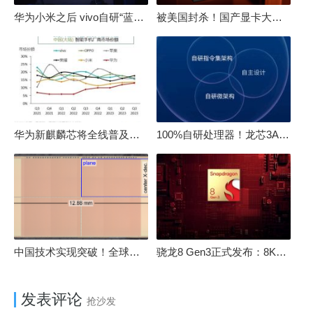
华为小米之后 vivo自研“蓝河”操作系统重磅发布
被美国封杀！国产显卡大厂：中国GPU不存在至暗时刻
华为新麒麟芯将全线普及！高中低端全面采用 改写竞争格局
100%自研处理器！龙芯3A6000评测：与10代酷睿互有胜负
中国技术实现突破！全球最先进的3D NAND存储芯片被发现
骁龙8 Gen3正式发布：8K240手游成真！AI性能飙升98％
发表评论
抢沙发