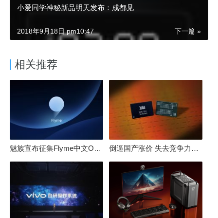
小爱同学神秘新品明天发布：成都见
2018年9月18日 pm10:47
下一篇 »
相关推荐
魅族宣布征集Flyme中文OS名：要像鸿蒙、澎湃一样响亮
倒逼国产涨价 失去竞争力！三星要减产50%：SSD必须涨价