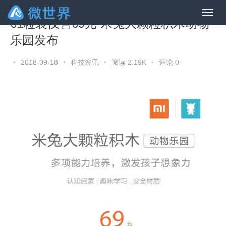
61粒装仅售69元 米兔大颗粒积木动物
乐园发布
•
2018-09-18
•
科技资讯
•
阅读 2.19K
•
评论 0