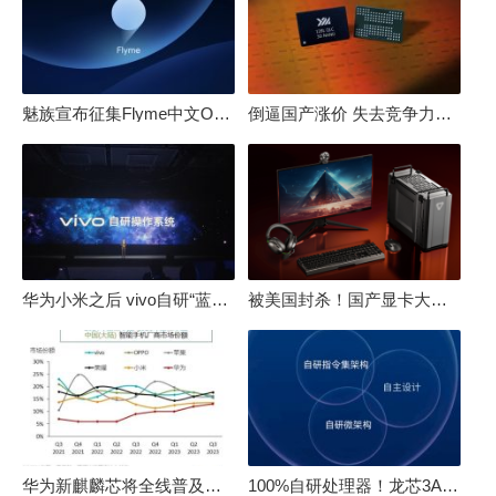
魅族宣布征集Flyme中文OS名：要像鸿蒙、澎湃一样响亮
倒逼国产涨价 失去竞争力！三星要减产50%：SSD必须涨价
华为小米之后 vivo自研“蓝河”操作系统重磅发布
被美国封杀！国产显卡大厂：中国GPU不存在至暗时刻
华为新麒麟芯将全线普及！高中低端全面采用 改写竞争格局
100%自研处理器！龙芯3A6000评测：与10代酷睿互有胜负