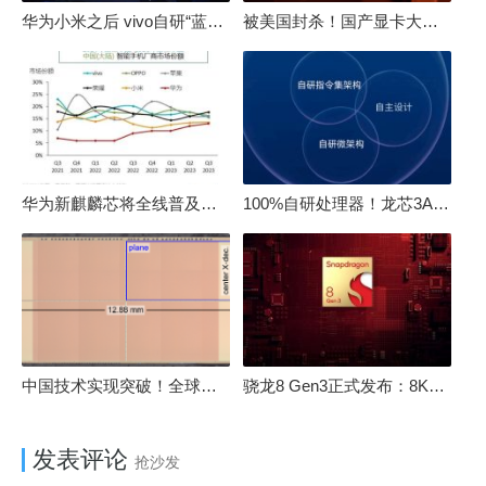
华为小米之后 vivo自研“蓝河”操作系统重磅发布
被美国封杀！国产显卡大厂：中国GPU不存在至暗时刻
华为新麒麟芯将全线普及！高中低端全面采用 改写竞争格局
100%自研处理器！龙芯3A6000评测：与10代酷睿互有胜负
中国技术实现突破！全球最先进的3D NAND存储芯片被发现
骁龙8 Gen3正式发布：8K240手游成真！AI性能飙升98％
发表评论
抢沙发