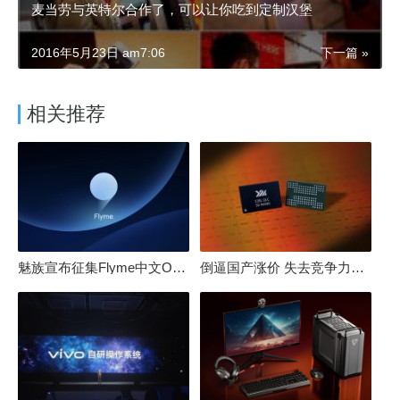
麦当劳与英特尔合作了，可以让你吃到定制汉堡
2016年5月23日 am7:06
下一篇 »
相关推荐
魅族宣布征集Flyme中文OS名：要像鸿蒙、澎湃一样响亮
倒逼国产涨价 失去竞争力！三星要减产50%：SSD必须涨价