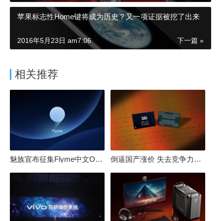
苹果标志性Home键将成为历史？又一项证据被挖了出来
2016年5月23日 am7:06
下一篇 »
相关推荐
魅族宣布征集Flyme中文OS名：要像鸿蒙、澎湃一样响亮
倒逼国产涨价 失去竞争力！三星要减产50%：SSD必须涨价