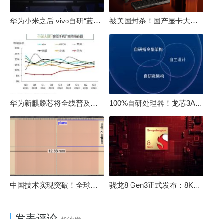
华为小米之后 vivo自研“蓝河”操作系统重磅发布
被美国封杀！国产显卡大厂：中国GPU不存在至暗时刻
华为新麒麟芯将全线普及！高中低端全面采用 改写竞争格局
100%自研处理器！龙芯3A6000评测：与10代酷睿互有胜负
中国技术实现突破！全球最先进的3D NAND存储芯片被发现
骁龙8 Gen3正式发布：8K240手游成真！AI性能飙升98％
发表评论