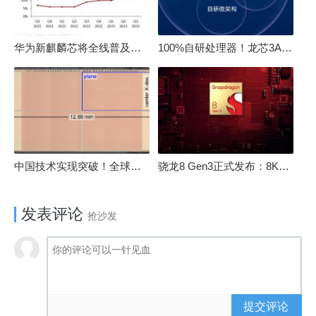
华为新麒麟芯将全线普及！高中低端全面采用 改写竞争格局
100%自研处理器！龙芯3A6000评测：与10代酷睿互有胜负
中国技术实现突破！全球最先进的3D NAND存储芯片被发现
骁龙8 Gen3正式发布：8K240手游成真！AI性能飙升98％
发表评论
抢沙发
提交评论