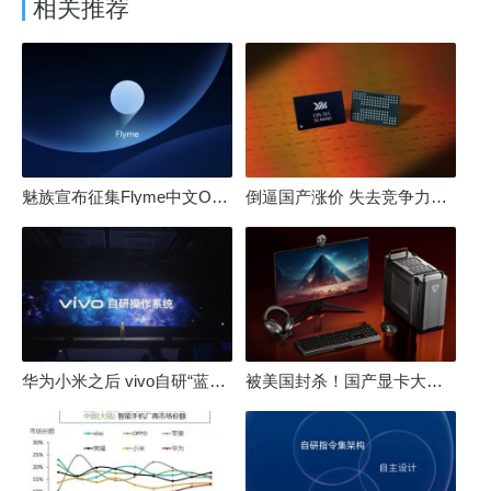
相关推荐
魅族宣布征集Flyme中文OS名：要像鸿蒙、澎湃一样响亮
倒逼国产涨价 失去竞争力！三星要减产50%：SSD必须涨价
华为小米之后 vivo自研“蓝河”操作系统重磅发布
被美国封杀！国产显卡大厂：中国GPU不存在至暗时刻