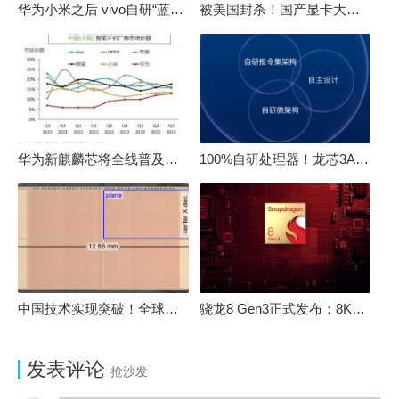
华为小米之后 vivo自研“蓝河”操作系统重磅发布
被美国封杀！国产显卡大厂：中国GPU不存在至暗时刻
华为新麒麟芯将全线普及！高中低端全面采用 改写竞争格局
100%自研处理器！龙芯3A6000评测：与10代酷睿互有胜负
中国技术实现突破！全球最先进的3D NAND存储芯片被发现
骁龙8 Gen3正式发布：8K240手游成真！AI性能飙升98％
发表评论
抢沙发