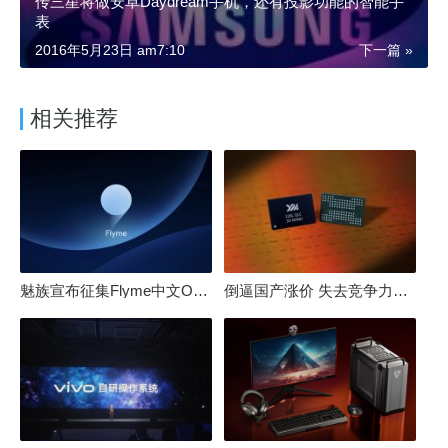
传三星将做安卓Daydream手机，还有投影功能的智能手
表
2016年5月23日 am7:10
下一篇 »
相关推荐
魅族宣布征集Flyme中文OS名：要像鸿蒙、澎湃一样响亮
倒逼国产涨价 失去竞争力！三星要减产50%：SSD必须涨价