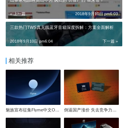
« 上一篇
2018年9月10日 pm6:03
三款热门TWS真无线蓝牙音箱深度拆解：方案全面解析
2018年9月10日 pm6:04
下一篇 »
相关推荐
魅族宣布征集Flyme中文OS名：要像鸿蒙、澎湃一样响亮
倒逼国产涨价 失去竞争力！三星要减产50%：SSD必须涨价