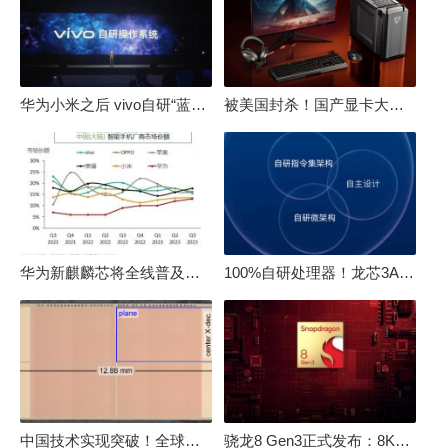
华为小米之后 vivo自研“蓝河”操作系统重磅发布
被美国封杀！国产显卡大厂：中国GPU不存在至暗时刻
华为新麒麟芯将全线普及！高中低端全面采用 改写竞争格局
100%自研处理器！龙芯3A6000评测：与10代酷睿互有胜负
中国技术实现突破！全球最先进的3D NAND存储芯片被发现
骁龙8 Gen3正式发布：8K240手游成真！AI性能飙升98％